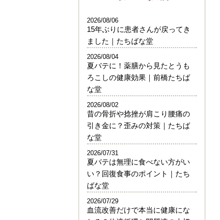
2026/08/06
15年ぶりに患者さんが戻ってき
ました｜たちばな堂
2026/08/04
夏バテに！薬膳から見たとうも
ろこしの健康効果｜前橋たちば
な堂
2026/08/02
昔の骨折や捻挫が肩こり腰痛の
引き金に？歪みの対策｜たちば
な堂
2026/07/31
夏バテは無理に食べない方がい
い？回復食事のポイント｜たち
ばな堂
2026/07/29
血流改善だけで本当に健康にな