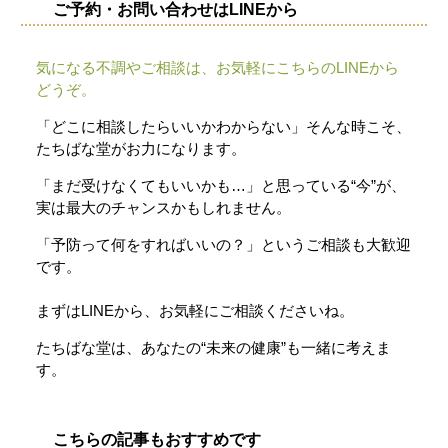
ご予約・お問い合わせはLINEから
気になる不調やご相談は、お気軽にこちらのLINEから
どうぞ。
「どこに相談したらいいかわからない」そんな時こそ、
たちばな堂がお力になります。
「
まだ
受け
なく
て
も
いい
かも…」
と
思
って
いる“
今”
が、
実は
最大
の
チャンス
かも
し
れ
ま
せん。
「
予防
って
何
を
す
れ
ば
いい
の？」
という
ご
相談
も
大
歓迎
です。
まずは
LINE
から、
お
気軽
に
ご
相談
くだ
さい
ね。
たち
ば
な
堂
は、
あなた
の“
未来
の
健康”
も
一緒
に
考え
ま
す。
こちらの記事もおすすめです