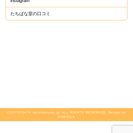
instagram
たちばな堂の口コミ
COPYRIGHT© tachibanado.jp/ ALL RIGHTS RESERVED. Design by
PORTALS