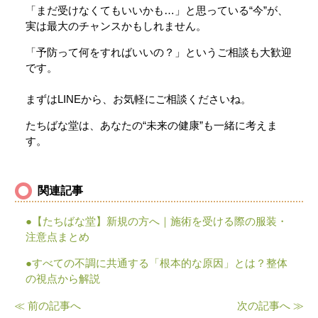
「
まだ
受け
なく
て
も
いい
かも…」
と
思
って
いる“
今”
が、
実は
最大
の
チャンス
かも
し
れ
ま
せん。
「
予防
って
何
を
す
れ
ば
いい
の？」
という
ご
相談
も
大
歓迎
です。
まずは
LINE
から、
お
気軽
に
ご
相談
くだ
さい
ね。
たち
ば
な
堂
は、
あなた
の“
未来
の
健康”
も
一緒
に
考え
ま
す。
関連記事
●【たちばな堂】新規の方へ｜施術を受ける際の服装・
注意点まとめ
●すべての不調に共通する「根本的な原因」とは？整体
の視点から解説
≪ 前の記事へ
次の記事へ ≫