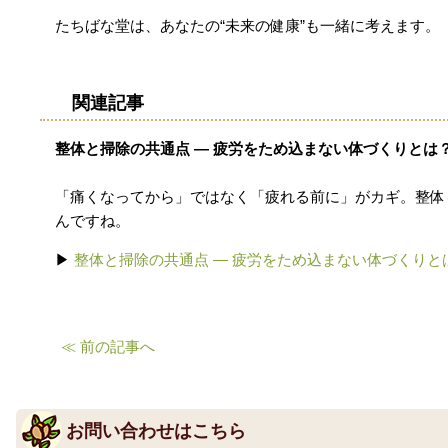
たち
ば
な
堂
は、
あなた
の“
未来
の
健康”
も
一緒
に
考え
ます。
関連記事
整体と掃除の共通点 ― 疲労をため込まない体づくりとは
「痛くなってから」ではなく「疲れる前に」がカギ。整体
んですね。
▶︎
整体と掃除の共通点 ― 疲労をため込まない体づくりと
≪ 前の記事へ
お問い合わせはこちら