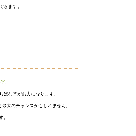
できます。
うぞ。
ちばな堂がお力になります。
は
最大
の
チャンス
かも
し
れ
ま
せん。
す。